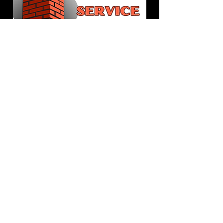
ADDRESS
LINDBYVÄGEN 74
38 794 BORGHOLM
TELEFONNUMMER
+46 70 625 09 34
E-MAIL
BAKKERSKORSTEN@GMAIL.COM